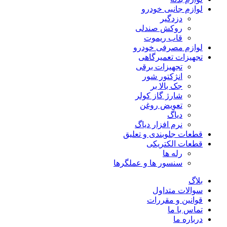
لوازم جانبی خودرو
دزدگیر
روکش صندلی
قاب ریموت
لوازم مصرفی خودرو
تجهیزات تعمیرگاهی
تجهیزات برقی
انژکتور شور
جک بالا بر
شارژ گاز کولر
تعویض روغن
دیاگ
نرم افزار دیاگ
قطعات جلوبندی و تعلیق
قطعات الکتریکی
رله ها
سنسور ها و عملگرها
بلاگ
سوالات متداول
قوانین و مقررات
تماس با ما
درباره ما