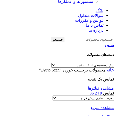
سنسور ها و عملگرها
بلاگ
سوالات متداول
قوانین و مقررات
تماس با ما
درباره ما
جستجو
بستن
دسته‌های محصولات
خانه
محصولات برچسب خورده “Auto Scan،”
نمایش یک نتیجه
مشاهده فیلترها
نمایش
9
24
36
مشاهده سریع