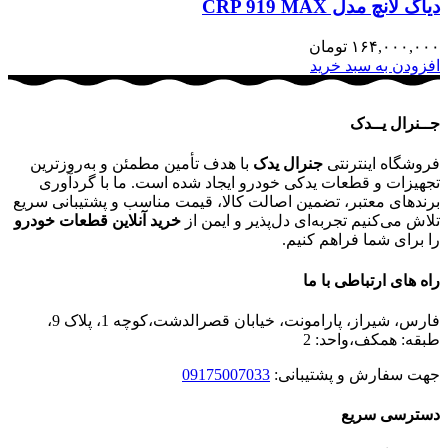
دیاگ لانچ مدل CRP 919 MAX
۱۶۴,۰۰۰,۰۰۰
تومان
افزودن به سبد خرید
جــنرال یــدک
فروشگاه اینترنتی
جنرال یدک
با هدف تأمین مطمئن و به‌روزترین
تجهیزات و قطعات یدکی خودرو ایجاد شده است. ما با گردآوری
برندهای معتبر، تضمین اصالت کالا، قیمت مناسب و پشتیبانی سریع
تلاش می‌کنیم تجربه‌ای دل‌پذیر و ایمن از
خرید آنلاین قطعات خودرو
را برای شما فراهم کنیم.
راه های ارتباطی با ما
فارس، شیراز، پارامونت، خیابان قصرالدشت،کوچه 1، پلاک 9،
طبقه: همکف،واحد: 2
جهت سفارش و پشتیبانی:
09175007033
دسترسی سریع