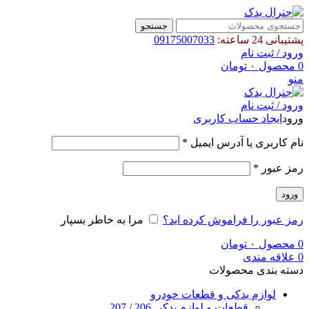
جستجو
پشتیبانی 24 ساعته:
09175007033
ورود / ثبت نام
0
محصول
۰
تومان
منو
ورود / ثبت نام
ورود
ایجاد حساب کاربری
الزامی
نام کاربری یا آدرس ایمیل
*
الزامی
رمز عبور
*
ورود
رمز عبور را فراموش کرده اید؟
مرا به خاطر بسپار
0
محصول
۰
تومان
0
علاقه مندی
دسته بندی محصولات
لوازم یدکی و قطعات خودرو
قطعات و لوازم یدکی 206 / 207