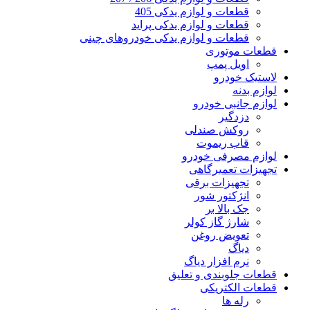
قطعات و لوازم یدکی 405
قطعات و لوازم یدکی پراید
قطعات و لوازم یدکی خودروهای چینی
قطعات موتوری
اویل پمپ
لاستیک خودرو
لوازم بدنه
لوازم جانبی خودرو
دزدگیر
روکش صندلی
قاب ریموت
لوازم مصرفی خودرو
تجهیزات تعمیرگاهی
تجهیزات برقی
انژکتور شور
جک بالا بر
شارژ گاز کولر
تعویض روغن
دیاگ
نرم افزار دیاگ
قطعات جلوبندی و تعلیق
قطعات الکتریکی
رله ها